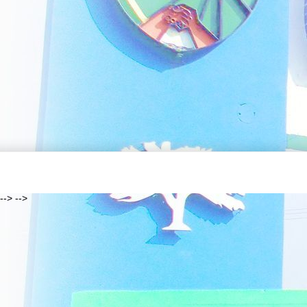
--> -->