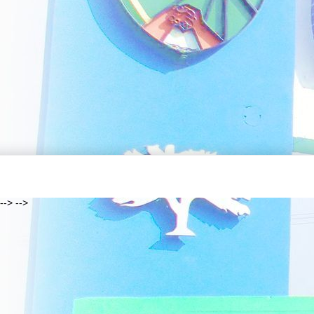
--> -->