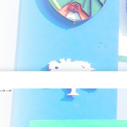
--> -->