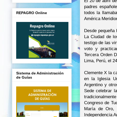
El 20 de abril d
padres españole
todos la llamab
REPAGRO Online
América Meridio
Desde pequeña h
La Ciudad de lo
testigo de las v
voto y practica
Tercera Orden D
Lima, Perú, el 2
Clemente X la ca
Sistema de Administración
de Guías
en la Iglesia U
Argentino y otr
Sede celebrar l
tradicionalment
Congreso de Tuc
María de Oro, 
Independencia Ar