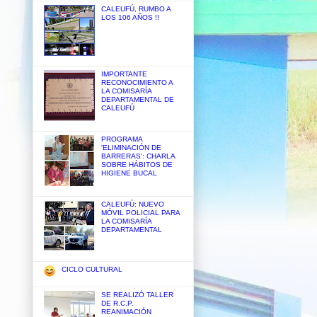
CALEUFÚ, RUMBO A
LOS 106 AÑOS !!
IMPORTANTE
RECONOCIMIENTO A
LA COMISARÍA
DEPARTAMENTAL DE
CALEUFÚ
PROGRAMA
'ELIMINACIÓN DE
BARRERAS': CHARLA
SOBRE HÁBITOS DE
HIGIENE BUCAL
CALEUFÚ: NUEVO
MÓVIL POLICIAL PARA
LA COMISARÍA
DEPARTAMENTAL
CICLO CULTURAL
SE REALIZÓ TALLER
DE R.C.P.
REANIMACIÓN