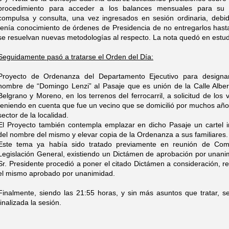
procedimiento para acceder a los balances mensuales para su r
compulsa y consulta, una vez ingresados en sesión ordinaria, debi
tenía conocimiento de órdenes de Presidencia de no entregarlos has
se resuelvan nuevas metodologías al respecto. La nota quedó en estu
Seguidamente pasó a tratarse el Orden del Día:
Proyecto de Ordenanza del Departamento Ejecutivo para designa
nombre de “Domingo Lenzi” al Pasaje que es unión de la Calle Alber
Belgrano y Moreno, en los terrenos del ferrocarril, a solicitud de los 
teniendo en cuenta que fue un vecino que se domicilió por muchos añ
sector de la localidad.
El Proyecto también contempla emplazar en dicho Pasaje un cartel i
del nombre del mismo y elevar copia de la Ordenanza a sus familiares
Este tema ya había sido tratado previamente en reunión de Com
Legislación General, existiendo un Dictámen de aprobación por unani
Sr. Presidente procedió a poner el citado Dictámen a consideración, r
el mismo aprobado por unanimidad.
Finalmente, siendo las 21:55 horas, y sin más asuntos que tratar, s
finalizada la sesión.