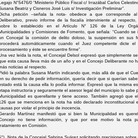
Legajo N°5476/0 “Ministerio Público Fiscal c/ Irrazábal Carlos Celestin
Susana Beatriz y Cisneros José Luis s/ Investigación Preliminar”.
Dicha petición –señala la nota- obedece a que corresponde a
Deliberativo, previo informe de la fiscalía interviniente al respecto,
sobre lo establecido en el Artículo N° 126 de la Ley Orgá
Municipalidades y Comisiones de Fomento, que señala: “Cuando se 
un Concejal la comisión de delito doloso, la suspensión en sus f
procederá automáticamente cuando el Juez competente dicte el
procesamiento y éste se encuentre firme”.
Una vez leída la nota, el Concejal Delsol expresó que simplemente se
que esta causa lleva más de un año y en el Concejo Deliberante no 
más noticias al respecto.
Pidió la palabra Susana Martín indicando que, más allá de que el Cu
en su derecho de pedir información, quería decir que si querían sab
estado está la causa ella lo podía informar. Expresó que la misma e
etapa instructoria y seguramente el asesor legal del municipio lo sabe 
Municipalidad es querellante y tiene acceso. También agregó que el
126 que se menciona en la nota ha sido declarado inconstitucional 
causas por violar el principio de inocencia.
Gerardo Martínez manifestó que si bien la Municipalidad es querell
Concejo no tiene información, y que por ese motivo la nota p
tratamiento en Comisión.
5°) Nota de la Concejal Sabrina Suárez solicitando precisiones sobre