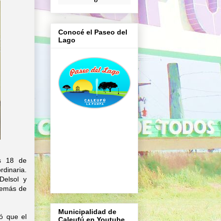
Conocé el Paseo del
Lago
es 18 de
dinaria.
Delsol y
demás de
Municipalidad de
ó que el
Caleufú en Youtube