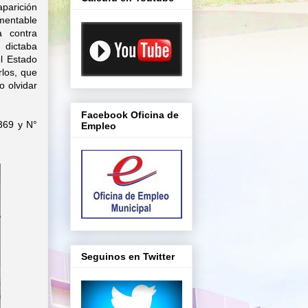
aparición
amentable
a contra
 dictaba
l Estado
rlos, que
o olvidar
Facebook Oficina de
 369 y N°
Empleo
Seguinos en Twitter