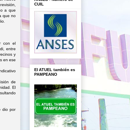
CUIL
evisión,
do a que
ta que no
dio.
r con el
di, entre
vecinos y
os en ese
El ATUEL también es
ndicativo
PAMPEANO
.
isión de
midad. El
esultando
e dio por