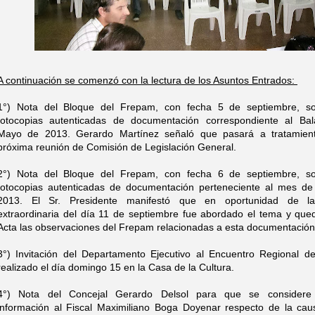
A continuación se comenzó con la lectura de los Asuntos Entrados:
1°) Nota del Bloque del Frepam, con fecha 5 de septiembre, sol
fotocopias autenticadas de documentación correspondiente al Ba
Mayo de 2013. Gerardo Martínez señaló que pasará a tratamien
próxima reunión de Comisión de Legislación General.
2°) Nota del Bloque del Frepam, con fecha 6 de septiembre, sol
fotocopias autenticadas de documentación perteneciente al mes de 
2013. El Sr. Presidente manifestó que en oportunidad de la
extraordinaria del día 11 de septiembre fue abordado el tema y que
Acta las observaciones del Frepam relacionadas a esta documentación
3°) Invitación del Departamento Ejecutivo al Encuentro Regional de
realizado el día domingo 15 en la Casa de la Cultura.
4°) Nota del Concejal Gerardo Delsol para que se considere s
información al Fiscal Maximiliano Boga Doyenar respecto de la cau