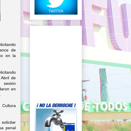
icitando
lance de
to en la
icitando
Abril de
 sesión
daron en
.
 Cultura
olicitar
sa penal