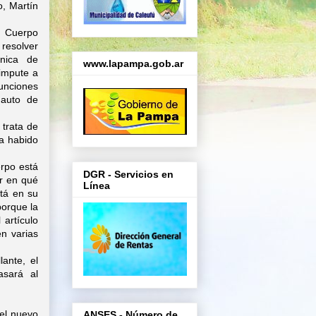
o, Martín
l Cuerpo
 resolver
nica de
www.lapampa.gob.ar
impute a
unciones
 auto de
 trata de
ha habido
erpo está
DGR - Servicios en
er en qué
Línea
stá en su
porque la
 artículo
en varias
ante, el
asará al
 el nuevo
ANSES - Número de