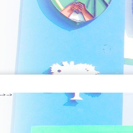
--> -->