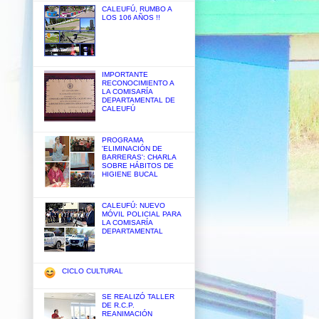
CALEUFÚ, RUMBO A
LOS 106 AÑOS !!
IMPORTANTE
RECONOCIMIENTO A
LA COMISARÍA
DEPARTAMENTAL DE
CALEUFÚ
PROGRAMA
'ELIMINACIÓN DE
BARRERAS': CHARLA
SOBRE HÁBITOS DE
HIGIENE BUCAL
CALEUFÚ: NUEVO
MÓVIL POLICIAL PARA
LA COMISARÍA
DEPARTAMENTAL
CICLO CULTURAL
SE REALIZÓ TALLER
DE R.C.P.
REANIMACIÓN