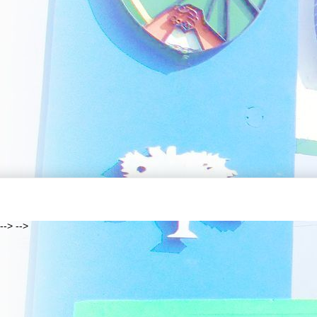
--> -->