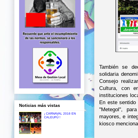
También se dec
solidaria denom
Consejo realiz
Cultura, con en
instituciones loc
En este sentido 
Noticias más vistas
"Metegol", par
¡ CARNAVAL 2016 EN
mayores, e inte
CALEUFÚ !
kiosco menciona