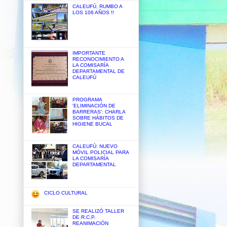
CALEUFÚ, RUMBO A
LOS 106 AÑOS !!
IMPORTANTE
RECONOCIMIENTO A
LA COMISARÍA
DEPARTAMENTAL DE
CALEUFÚ
PROGRAMA
'ELIMINACIÓN DE
BARRERAS': CHARLA
SOBRE HÁBITOS DE
HIGIENE BUCAL
CALEUFÚ: NUEVO
MÓVIL POLICIAL PARA
LA COMISARÍA
DEPARTAMENTAL
CICLO CULTURAL
SE REALIZÓ TALLER
DE R.C.P.
REANIMACIÓN