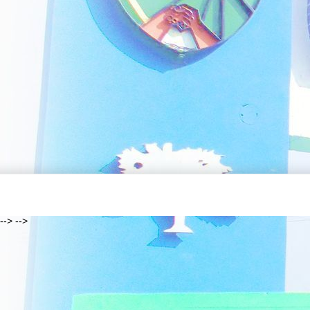
--> -->