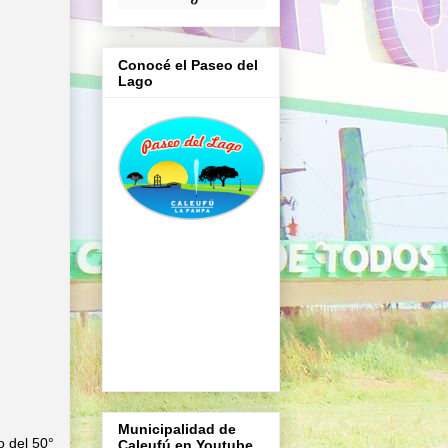
Conocé el Paseo del
Lago
Municipalidad de
o del 50°
Caleufú en Youtube