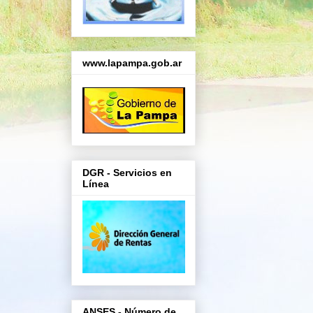
www.lapampa.gob.ar
DGR - Servicios en
Línea
ANSES - Número de