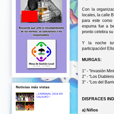
Con la organizac
locales, la calle 
para este corso
espuma fue a ben
pronto celebra su
Y la noche tu
participación! Ell
MURGAS:
1° - “Invasión Mi
2° - “Los Diable
3° - “Los del Barri
Noticias más vistas
¡ CARNAVAL 2016 EN
CALEUFÚ !
DISFRACES IND
a) Niños