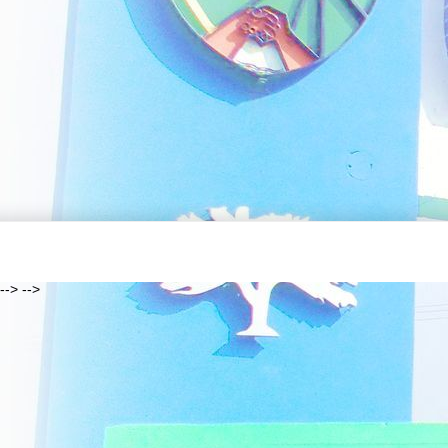
--> -->