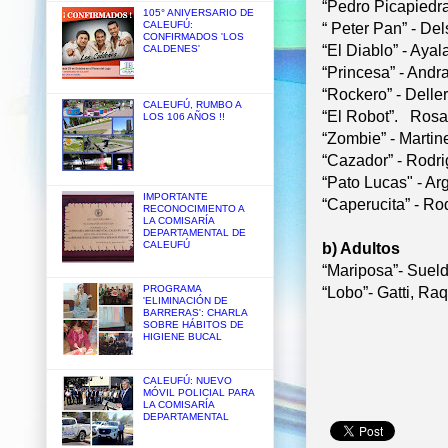
“Pedro Picapiedra”
105° ANIVERSARIO DE
CALEUFÚ:
“ Peter Pan” - Del
CONFIRMADOS 'LOS
“El Diablo” - Aya
CALDENES'
“Princesa” - And
“Rockero” - Delle
CALEUFÚ, RUMBO A
“El Robot”. Rosa
LOS 106 AÑOS !!
“Zombie” - Martin
“Cazador” - Rodr
“Pato Lucas" - Arg
IMPORTANTE
“Caperucita” - Ro
RECONOCIMIENTO A
LA COMISARÍA
DEPARTAMENTAL DE
CALEUFÚ
b) Adultos
“Mariposa”- Sueld
PROGRAMA
“Lobo”- Gatti, Ra
'ELIMINACIÓN DE
BARRERAS': CHARLA
SOBRE HÁBITOS DE
HIGIENE BUCAL
CALEUFÚ: NUEVO
MÓVIL POLICIAL PARA
LA COMISARÍA
DEPARTAMENTAL