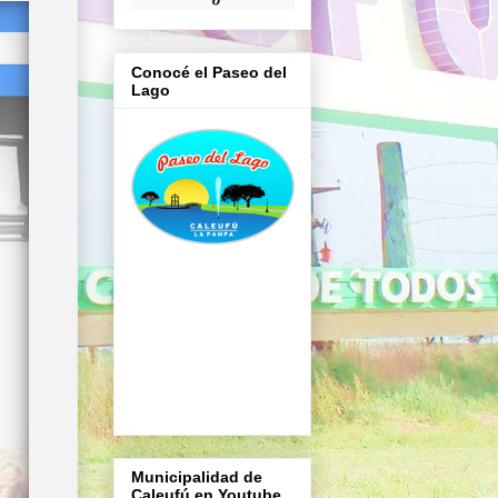
Conocé el Paseo del
Lago
Municipalidad de
Caleufú en Youtube