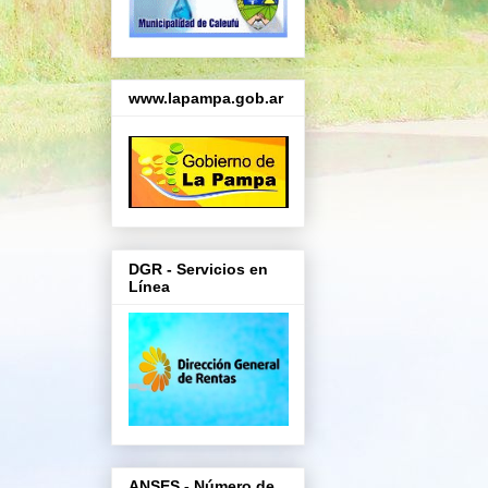
www.lapampa.gob.ar
DGR - Servicios en
Línea
ANSES - Número de