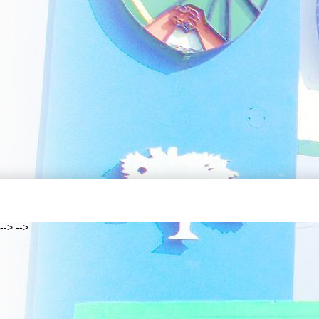
--> -->