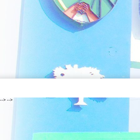
--> -->