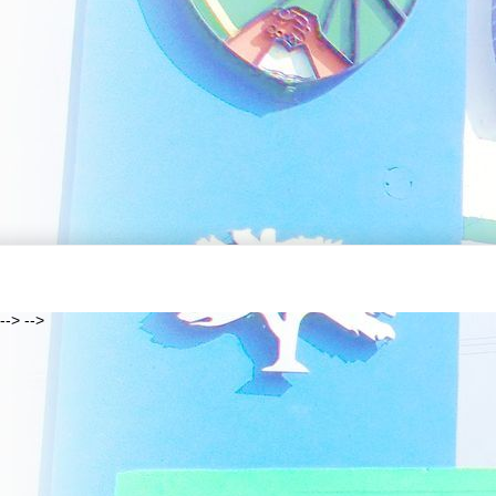
--> -->