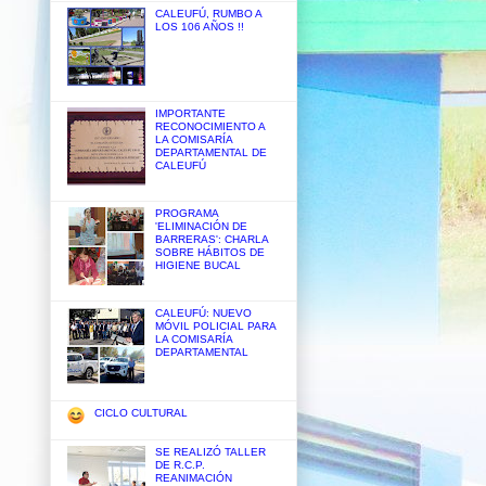
CALEUFÚ, RUMBO A
LOS 106 AÑOS !!
IMPORTANTE
RECONOCIMIENTO A
LA COMISARÍA
DEPARTAMENTAL DE
CALEUFÚ
PROGRAMA
'ELIMINACIÓN DE
BARRERAS': CHARLA
SOBRE HÁBITOS DE
HIGIENE BUCAL
CALEUFÚ: NUEVO
MÓVIL POLICIAL PARA
LA COMISARÍA
DEPARTAMENTAL
CICLO CULTURAL
SE REALIZÓ TALLER
DE R.C.P.
REANIMACIÓN