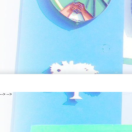
--> -->