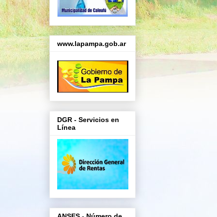
www.lapampa.gob.ar
DGR - Servicios en
Línea
ANSES - Número de