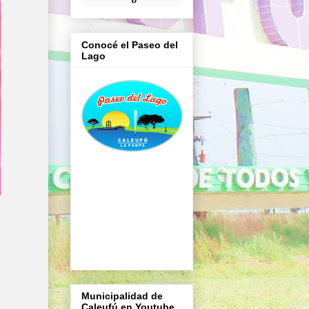
Conocé el Paseo del
Lago
Municipalidad de
Caleufú en Youtube