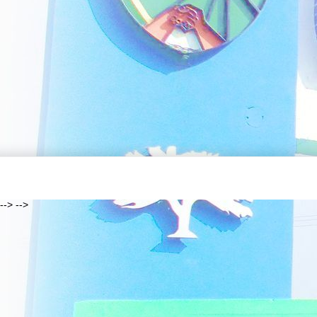
--> -->