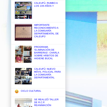
CALEUFÚ, RUMBO A
LOS 106 AÑOS !!
IMPORTANTE
RECONOCIMIENTO A
LA COMISARÍA
DEPARTAMENTAL DE
CALEUFÚ
PROGRAMA
'ELIMINACIÓN DE
BARRERAS': CHARLA
SOBRE HÁBITOS DE
HIGIENE BUCAL
CALEUFÚ: NUEVO
MÓVIL POLICIAL PARA
LA COMISARÍA
DEPARTAMENTAL
CICLO CULTURAL
SE REALIZÓ TALLER
DE R.C.P.
REANIMACIÓN