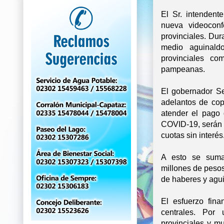
El Sr. intendent
nueva videoconf
provinciales. Dur
medio aguinaldo
provinciales co
pampeanas.
El gobernador Se
adelantos de cop
atender el pago 
COVID-19, serán 
cuotas sin interés
A esto se suma
millones de pesos
de haberes y agui
El esfuerzo fina
centrales. Por 
provinciales y mu