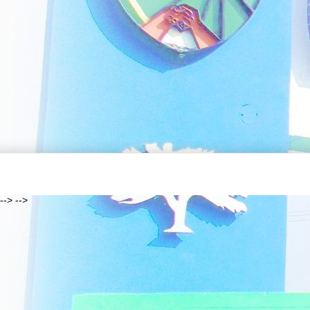
--> -->