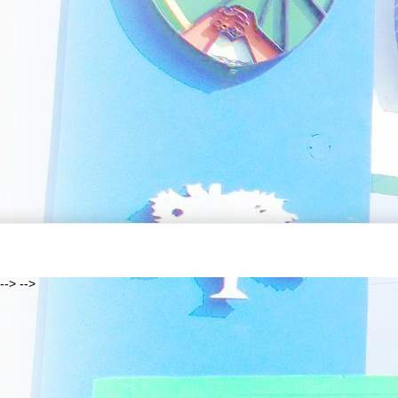
--> -->