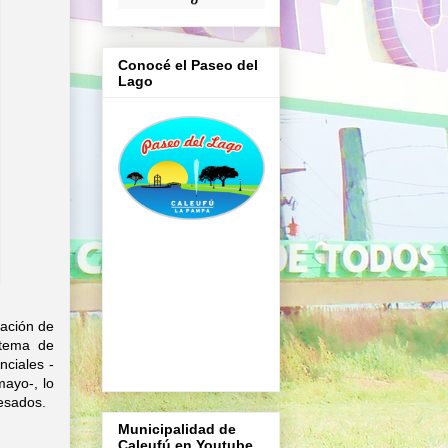
Conocé el Paseo del
Lago
cación de
stema de
nciales -
mayo-, lo
esados.
Municipalidad de
Caleufú en Youtube