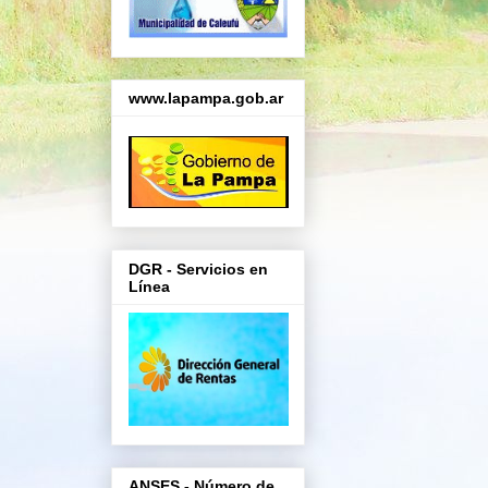
www.lapampa.gob.ar
DGR - Servicios en
Línea
ANSES - Número de