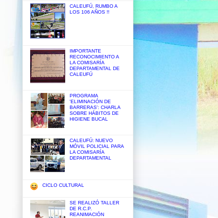
CALEUFÚ, RUMBO A
LOS 106 AÑOS !!
IMPORTANTE
RECONOCIMIENTO A
LA COMISARÍA
DEPARTAMENTAL DE
CALEUFÚ
PROGRAMA
'ELIMINACIÓN DE
BARRERAS': CHARLA
SOBRE HÁBITOS DE
HIGIENE BUCAL
CALEUFÚ: NUEVO
MÓVIL POLICIAL PARA
LA COMISARÍA
DEPARTAMENTAL
CICLO CULTURAL
SE REALIZÓ TALLER
DE R.C.P.
REANIMACIÓN