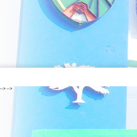
--> -->