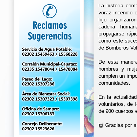
La historia com
voraz incendio 
hijo organizaro
cadena human
propagarse rápi
como este suces
de Bomberos Vol
De esta manera
hombres y muje
cumplen un impor
comunidades.
En la actualida
voluntarios, de
de 900 cuerpos e
🙌 Gracias por s