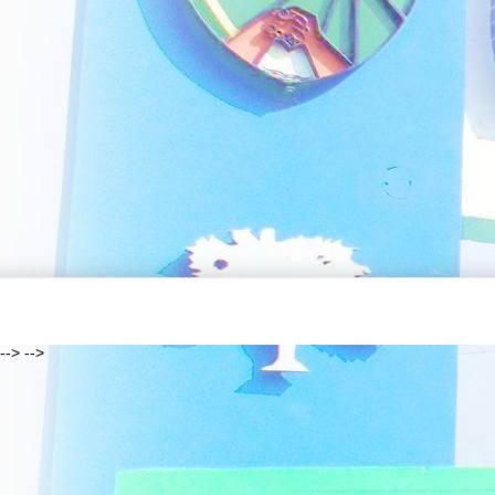
--> -->