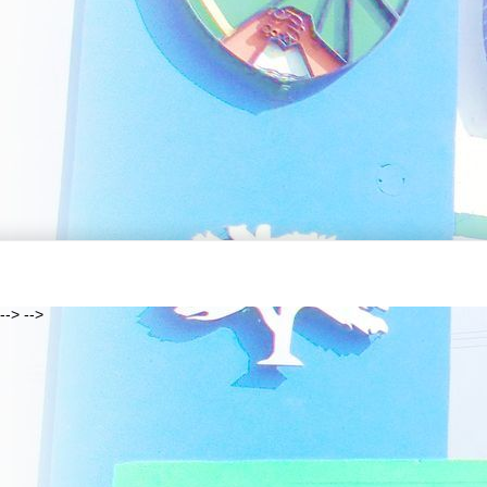
--> -->