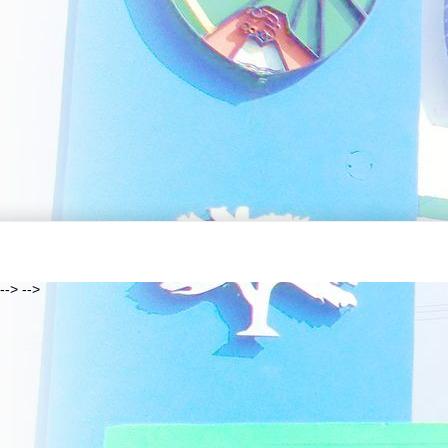
--> -->