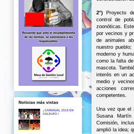
2°)
Proyecto de
control de pob
zoonóticas. Est
por vecinos y pr
de animales a
nuestro pueblo;
moderno y humani
como la falta de
mascota. Tambié
interés en un ac
medio y vecinos
acciones corre
competentes.
Noticias más vistas
Una vez que el S
¡ CARNAVAL 2016 EN
CALEUFÚ !
Susana Martín
Comisión, inclu
amplió la idea; 