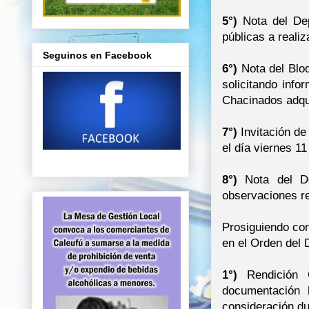
5°)
Nota del Dep
públicas a reali
Seguinos en Facebook
6°)
Nota del Blo
solicitando info
Chacinados adqui
7°)
Invitación de
el día viernes 11
8°)
Nota del De
observaciones re
Prosiguiendo con
en el Orden del 
1°)
Rendición C
documentación 
consideración du