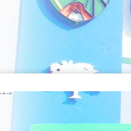
--> -->