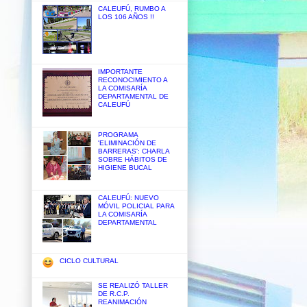
CALEUFÚ, RUMBO A
LOS 106 AÑOS !!
IMPORTANTE
RECONOCIMIENTO A
LA COMISARÍA
DEPARTAMENTAL DE
CALEUFÚ
PROGRAMA
'ELIMINACIÓN DE
BARRERAS': CHARLA
SOBRE HÁBITOS DE
HIGIENE BUCAL
CALEUFÚ: NUEVO
MÓVIL POLICIAL PARA
LA COMISARÍA
DEPARTAMENTAL
CICLO CULTURAL
SE REALIZÓ TALLER
DE R.C.P.
REANIMACIÓN