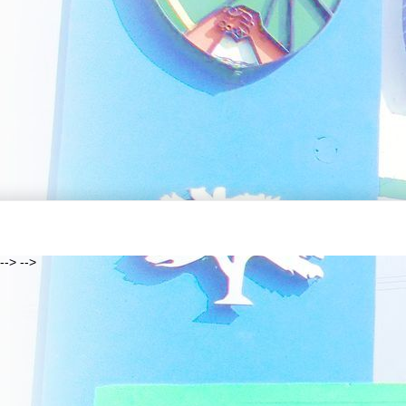
--> -->