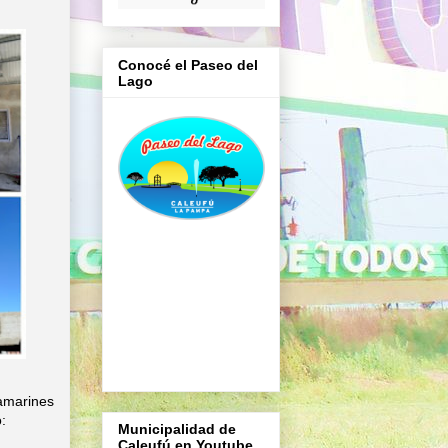
Conocé el Paseo del
Lago
camarines
:
Municipalidad de
Caleufú en Youtube