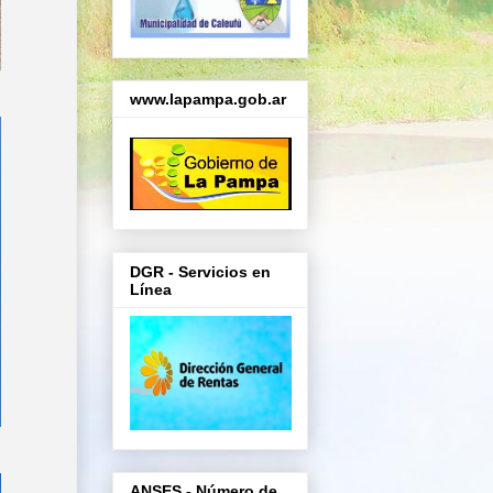
www.lapampa.gob.ar
DGR - Servicios en
Línea
ANSES - Número de