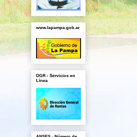
www.lapampa.gob.ar
DGR - Servicios en
Línea
ANSES - Número de