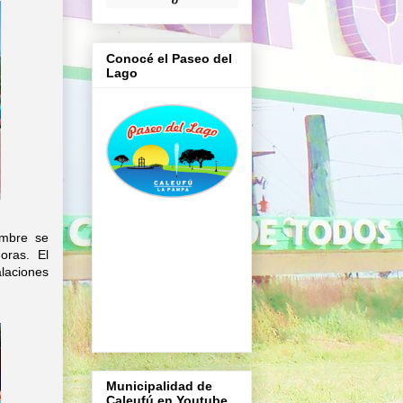
Conocé el Paseo del
Lago
embre se
oras. El
alaciones
Municipalidad de
Caleufú en Youtube